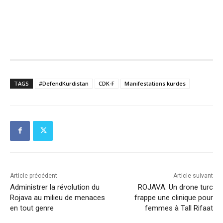
TAGS
#DefendKurdistan
CDK-F
Manifestations kurdes
Article précédent
Article suivant
Administrer la révolution du
ROJAVA. Un drone turc
Rojava au milieu de menaces
frappe une clinique pour
en tout genre
femmes à Tall Rifaat