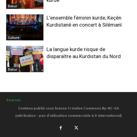
kurde
Bakur
L’ensemble féminin kurde, Keçên
Kurdistanê en concert à Silêmanî
Culture
La langue kurde risque de
disparaître au Kurdistan du Nord
Bakur
Sources
Contenu publié sous license Créative Commons By-NC-SA
(attribution - pas d'utilisation commerciale 4.0 international)