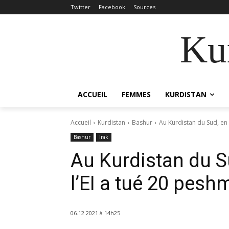
Twitter
Facebook
Sources
Kur
ACCUEIL
FEMMES
KURDISTAN
Accueil
Kurdistan
Bashur
Au Kurdistan du Sud, en 
Bashur
Irak
Au Kurdistan du S
l’EI a tué 20 peshm
06.12.2021 à 14h25