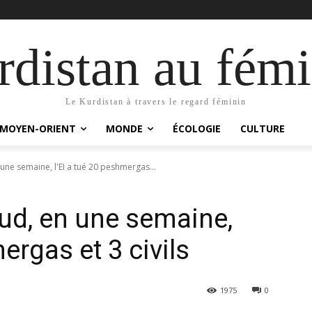
distan au fémi
Le Kurdistan à travers le regard féminin
MOYEN-ORIENT
MONDE
ÉCOLOGIE
CULTURE
une semaine, l'EI a tué 20 peshmergas...
ud, en une semaine,
ergas et 3 civils
1975
0