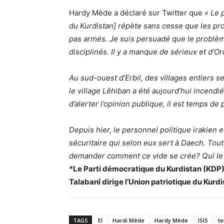
Hardy Mède a déclaré sur Twitter que
« Le 
du Kurdistan] répète sans cesse que les pro
pas armés. Je suis persuadé que le problème v
disciplinés. Il y a manque de sérieux et d’Or
Au sud-ouest d’Erbil, des villages entiers s
le village Lêhiban a été aujourd’hui incendi
d’alerter l’opinion publique, il est temps d
Depuis hier, le personnel politique irakien 
sécuritaire qui selon eux sert à Daech. Tout 
demander comment ce vide se crée? Qui le c
*Le Parti démocratique du Kurdistan (KDP) e
Talabanî dirige l’Union patriotique du Kurd
TAGS
EI
Hardi Mède
Hardy Mède
ISIS
te