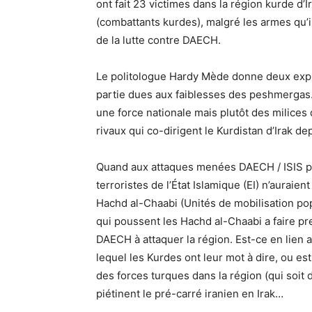
ont fait 23 victimes dans la région kurde d
(combattants kurdes), malgré les armes qu’il
de la lutte contre DAECH.
Le politologue Hardy Mède donne deux expli
partie dues aux faiblesses des peshmergas. 
une force nationale mais plutôt des milices 
rivaux qui co-dirigent le Kurdistan d’Irak 
Quand aux attaques menées DAECH / ISIS p
terroristes de l’État Islamique (EI) n’aurai
Hachd al-Chaabi (Unités de mobilisation pop
qui poussent les Hachd al-Chaabi a faire pr
DAECH à attaquer la région. Est-ce en lien 
lequel les Kurdes ont leur mot à dire, ou e
des forces turques dans la région (qui soit d
piétinent le pré-carré iranien en Irak…