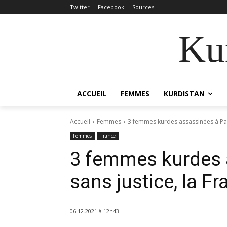
Twitter
Facebook
Sources
Kur
ACCUEIL
FEMMES
KURDISTAN
Accueil
Femmes
3 femmes kurdes assassinées à Pari
Femmes
France
3 femmes kurdes a
sans justice, la F
06.12.2021 à 12h43