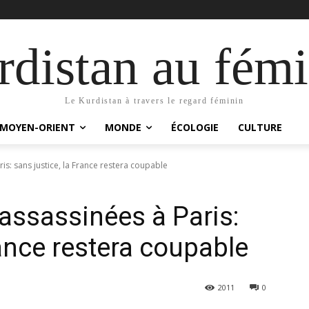
distan au fémi
Le Kurdistan à travers le regard féminin
MOYEN-ORIENT
MONDE
ÉCOLOGIE
CULTURE
s: sans justice, la France restera coupable
ssassinées à Paris:
rance restera coupable
2011
0