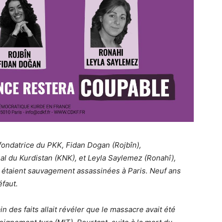
-fondatrice du PKK, Fidan Dogan (Rojbîn),
l du Kurdistan (KNK), et Leyla Saylemez (Ronahî),
taient sauvagement assassinées à Paris. Neuf ans
éfaut.
 des faits allait révéler que le massacre avait été