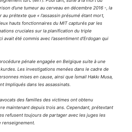
eignement turc (MIT). Pourtant, suite à la mort du
prison d’une tumeur au cerveau en décembre 2016 -, la
er au prétexte que « l’assassin présumé étant mort,
, deux hauts fonctionnaires du MIT capturés par les
ions cruciales sur la planification du triple
ci avait été commis avec l’assentiment d’Erdogan qui
 procédure pénale engagée en Belgique suite à une
ns kurdes. Les investigations menées dans le cadre de
personnes mises en cause, ainsi que İsmail Hakkı Musa,
nt Impliqués dans les assassinats.
avocats des familles des victimes ont obtenu
dure maintenant depuis trois ans. Cependant, prétextant
ses refusent toujours de partager avec les juges les
de renseignement.