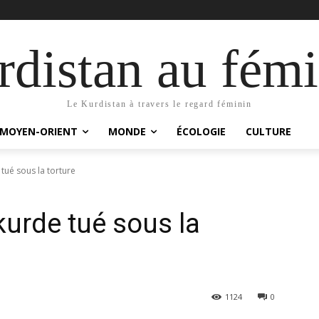
distan au fémi
Le Kurdistan à travers le regard féminin
MOYEN-ORIENT
MONDE
ÉCOLOGIE
CULTURE
 tué sous la torture
kurde tué sous la
1124
0