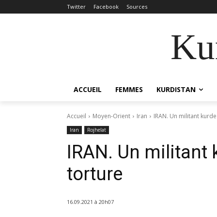
Twitter
Facebook
Sources
Kur
ACCUEIL
FEMMES
KURDISTAN
Accueil
Moyen-Orient
Iran
IRAN. Un militant kurde
Iran
Rojhelat
IRAN. Un militant 
torture
16.09.2021 à 20h07