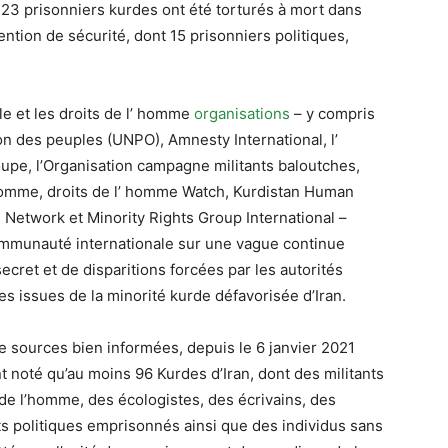
 23 prisonniers kurdes ont été torturés à mort dans
ention de sécurité, dont 15 prisonniers politiques,
ile et les droits de l’ homme
organisations
– y compris
n des peuples (UNPO), Amnesty International, l’
roupe, l’Organisation campagne militants baloutches,
homme, droits de l’ homme Watch, Kurdistan Human
 Network et Minority Rights Group International –
communauté internationale sur une vague continue
secret et de disparitions forcées par les autorités
es issues de la minorité kurde défavorisée d’Iran.
e sources bien informées, depuis le 6 janvier 2021
nt noté qu’au moins 96 Kurdes d’Iran, dont des militants
s de l’homme, des écologistes, des écrivains, des
nts politiques emprisonnés ainsi que des individus sans