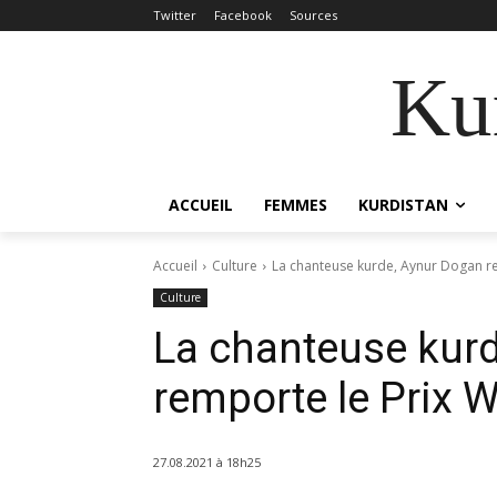
Twitter
Facebook
Sources
Kur
ACCUEIL
FEMMES
KURDISTAN
Accueil
Culture
La chanteuse kurde, Aynur Dogan 
Culture
La chanteuse kur
remporte le Prix
27.08.2021 à 18h25