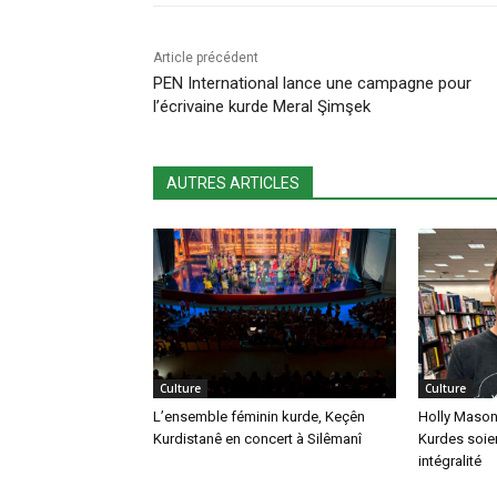
Article précédent
PEN International lance une campagne pour
l’écrivaine kurde Meral Şimşek
AUTRES ARTICLES
Culture
Culture
L’ensemble féminin kurde, Keçên
Holly Mason 
Kurdistanê en concert à Silêmanî
Kurdes soien
intégralité