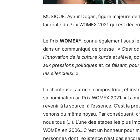
MUSIQUE.
Aynur Dogan, figure majeure de l
lauréate du Prix WOMEX 2021 qui est décer
Le Prix ​​
WOMEX*
, connu également sous le 
dans un communiqué de presse : «
C’est po
l’innovation de la culture kurde et alévie, po
aux pressions politiques et, ce faisant, po
les silencieux
. »
La chanteuse, autrice, compositrice, et inst
sa nomination au Prix WOMEX 2021: « La
mu
revenir à la source, à l’essence. C’est la 
venons du même noyau. Par conséquent, cha
nous tous (…). L’une des étapes les plus 
WOMEX en 2006…C ‘est un honneur pour moi
personnes dont l’existence n’est pas encor