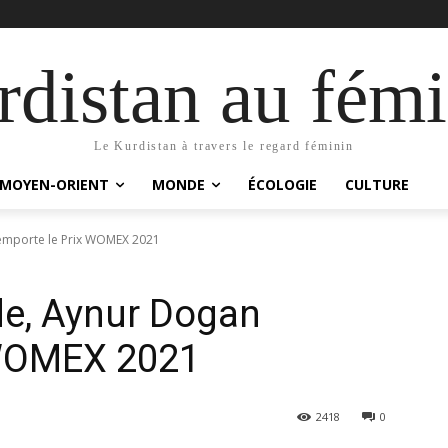
distan au fémi
Le Kurdistan à travers le regard féminin
MOYEN-ORIENT
MONDE
ÉCOLOGIE
CULTURE
remporte le Prix WOMEX 2021
de, Aynur Dogan
 WOMEX 2021
2418
0