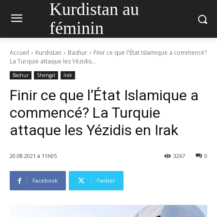
Kurdistan au
féminin
Accueil
Kurdistan
Bashur
Finir ce que l'État Islamique a commencé?
La Turquie attaque les Yézidis...
Bashur
Shengal
Irak
Finir ce que l’État Islamique a
commencé? La Turquie
attaque les Yézidis en Irak
20.08.2021 à 11h05
3267
0
Facebook
Twitter