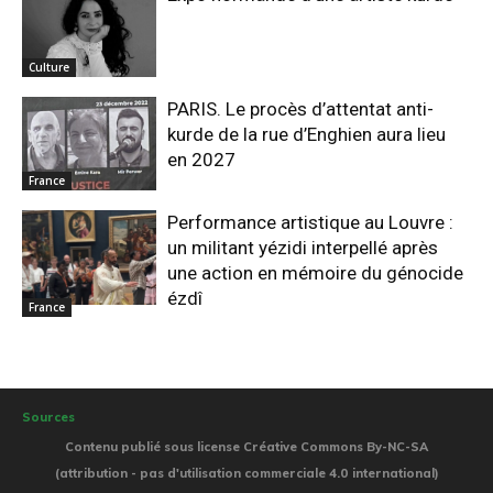
Culture
PARIS. Le procès d’attentat anti-
kurde de la rue d’Enghien aura lieu
en 2027
France
Performance artistique au Louvre :
un militant yézidi interpellé après
une action en mémoire du génocide
ézdî
France
Sources
Contenu publié sous license Créative Commons By-NC-SA
(attribution - pas d'utilisation commerciale 4.0 international)