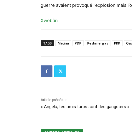
guerre avaient provoqué l’explosion mais l’
Xwebûn
TAGS
Metina
PDK
Peshmergas
PKK
Qad
Article précédent
« Angela, tes amis turcs sont des gangsters »