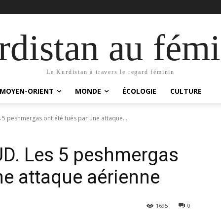
distan au fémi
Le Kurdistan à travers le regard féminin
MOYEN-ORIENT
MONDE
ÉCOLOGIE
CULTURE
5 peshmergas ont été tués par une attaque...
D. Les 5 peshmergas
ne attaque aérienne
1695
0