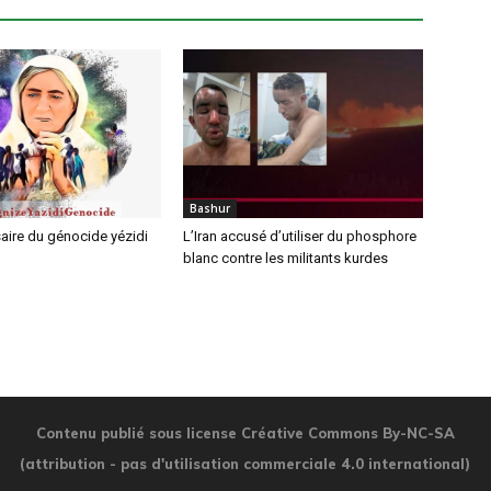
Bashur
aire du génocide yézidi
L’Iran accusé d’utiliser du phosphore
blanc contre les militants kurdes
Contenu publié sous license Créative Commons By-NC-SA
(attribution - pas d'utilisation commerciale 4.0 international)