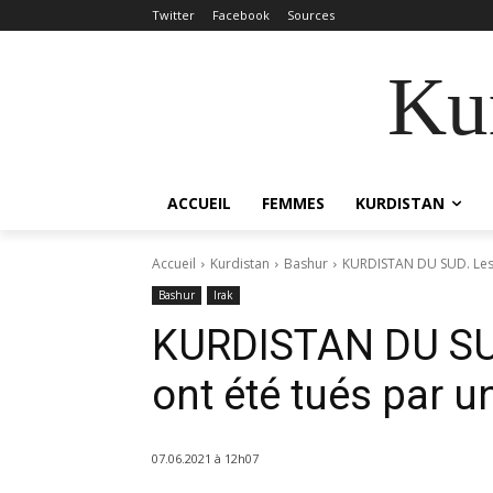
Twitter
Facebook
Sources
Kur
ACCUEIL
FEMMES
KURDISTAN
Accueil
Kurdistan
Bashur
KURDISTAN DU SUD. Les 
Bashur
Irak
KURDISTAN DU SU
ont été tués par u
07.06.2021 à 12h07