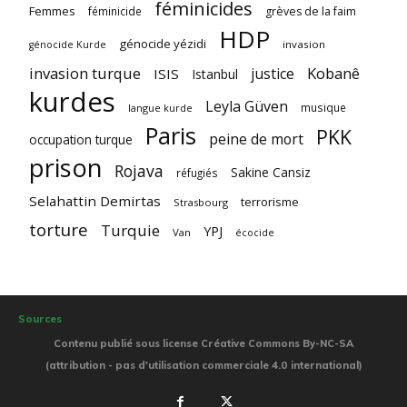
féminicides
Femmes
féminicide
grèves de la faim
HDP
génocide yézidi
invasion
génocide Kurde
invasion turque
Kobanê
justice
ISIS
Istanbul
kurdes
Leyla Güven
musique
langue kurde
Paris
PKK
peine de mort
occupation turque
prison
Rojava
Sakine Cansiz
réfugiés
Selahattin Demirtas
terrorisme
Strasbourg
torture
Turquie
YPJ
Van
écocide
Sources
Contenu publié sous license Créative Commons By-NC-SA
(attribution - pas d'utilisation commerciale 4.0 international)