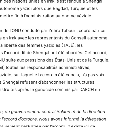
des Nations unies en Irak, s’est rendue à Shengal
utonome yazidi alors que Bagdad, Turquie et les
mettre fin à l’administration autonome yézidie.
n de l’ONU conduite par Zohra Tabouri, coordinatrice
es en Irak avec les représentants du Conseil autonome
 liberté des femmes yazidies (TAJÊ), les
 l’accord dit de Shengal ont été abordés. Cet accord,
NU suite aux pressions des États-Unis et de la Turquie,
il) toutes les responsabilités administratives,
idie, sur laquelle l’accord a été conclu, n’a pas voix
de Shengal refusent d’abandonner les structures
construites après le génocide commis par DAECH en
turc, du gouvernement central irakien et de la direction
 l’accord d’octobre. Nous avons informé la délégation
ivement perturbée par l’accord. Il existe ici de