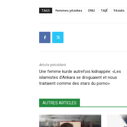
TAGS
femmes yézidies
ONU
TAJÊ
Yézidis
Article précédent
Une femme kurde autrefois kidnappée: «Les
islamistes d’Ankara se droguaient et nous
traitaient comme des stars du porno»
AUTRES ARTICLES