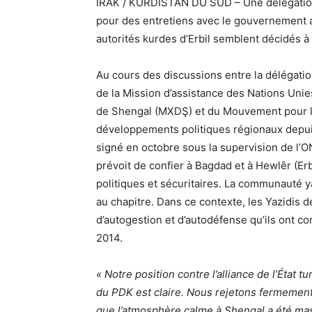
IRAK / KURDISTAN DU SUD – Une délégation 
pour des entretiens avec le gouvernement a
autorités kurdes d’Erbil semblent décidés à 
Au cours des discussions entre la délégatio
de la Mission d’assistance des Nations Uni
de Shengal (MXDŞ) et du Mouvement pour la
développements politiques régionaux depuis
signé en octobre sous la supervision de l’O
prévoit de confier à Bagdad et à Hewlêr (Erb
politiques et sécuritaires. La communauté yaz
au chapitre. Dans ce contexte, les Yazidis 
d’autogestion et d’autodéfense qu’ils ont 
2014.
« Notre position contre l’alliance de l’État 
du PDK est claire. Nous rejetons fermement
que l’atmosphère calme à Shengal a été mass