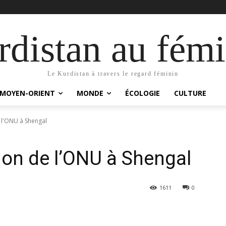
distan au fémi
Le Kurdistan à travers le regard féminin
MOYEN-ORIENT
MONDE
ÉCOLOGIE
CULTURE
 l'ONU à Shengal
ion de l’ONU à Shengal
1611
0