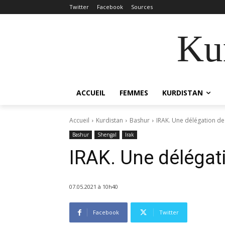
Twitter
Facebook
Sources
Kur
ACCUEIL
FEMMES
KURDISTAN
Accueil
Kurdistan
Bashur
IRAK. Une délégation de
Bashur
Shengal
Irak
IRAK. Une délégat
07.05.2021 à 10h40
Facebook
Twitter