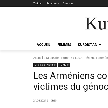
Twitter
Facebook
Sources
Kur
ACCUEIL
FEMMES
KURDISTAN
Accueil
Droits de l'Homme
Les Arméniens commémor
Droits de l'Homme
Turquie
Les Arméniens c
victimes du génoci
24.04.2021 à 10h50