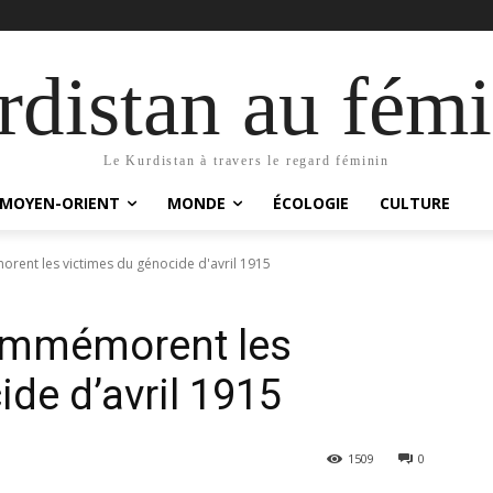
distan au fémi
Le Kurdistan à travers le regard féminin
MOYEN-ORIENT
MONDE
ÉCOLOGIE
CULTURE
ent les victimes du génocide d'avril 1915
ommémorent les
de d’avril 1915
1509
0