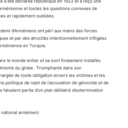
e a été déclarée république en 1923 et a reçu une
 arménienne et toutes les questions connexes de
yées et rapidement oubliées.
et demi d’Arméniens ont péri aux mains des forces
rques et par des atrocités intentionnellement infligées
arménienne en Turquie.
ns le monde entier et se sont finalement installés
ntinents du globe. Triomphante dans son
argée de toute obligation envers les victimes et les
e politique de rejet de l’accusation de génocide et de
s faisaient partie d’un plan délibéré d’extermination
t national arménien)