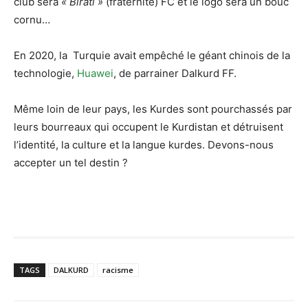
club sera
« Biratî »
(fraternité) FC et le logo sera un bouc
cornu…
En 2020, la Turquie avait empêché le géant chinois de la
technologie,
Huawei
, de parrainer Dalkurd FF.
Même loin de leur pays, les Kurdes sont pourchassés par
leurs bourreaux qui occupent le Kurdistan et détruisent
l’identité, la culture et la langue kurdes. Devons-nous
accepter un tel destin ?
TAGS
DALKURD
racisme