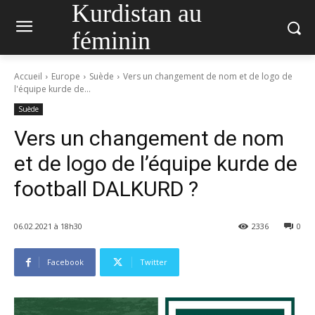
Kurdistan au
féminin
Accueil
Europe
Suède
Vers un changement de nom et de logo de
l'équipe kurde de...
Suède
Vers un changement de nom
et de logo de l’équipe kurde de
football DALKURD ?
06.02.2021 à 18h30
2336
0
Facebook
Twitter