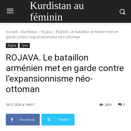
Kurdistan au
féminin
Accueil
Kurdistan
Rojava
ROJAVA. Le bataillon arménien met en
garde contre l'expansionnisme néo-ottoman
Rojava
Syrie
ROJAVA. Le bataillon
arménien met en garde contre
l’expansionnisme néo-
ottoman
18.07.2020 à 14h57
2809
0
Facebook
Twitter