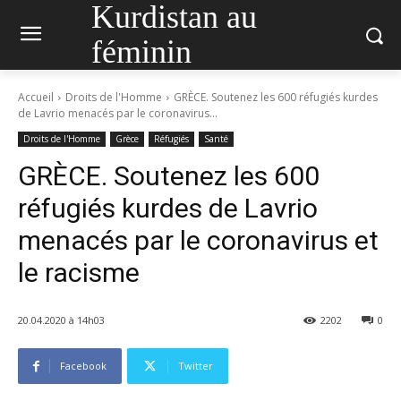
Kurdistan au
féminin
Accueil
Droits de l'Homme
GRÈCE. Soutenez les 600 réfugiés kurdes
de Lavrio menacés par le coronavirus...
Droits de l'Homme
Grèce
Réfugiés
Santé
GRÈCE. Soutenez les 600
réfugiés kurdes de Lavrio
menacés par le coronavirus et
le racisme
20.04.2020 à 14h03
2202
0
Facebook
Twitter