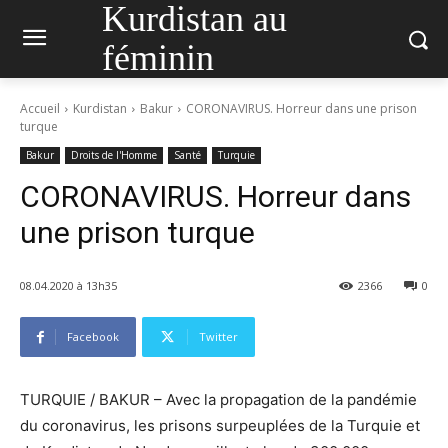
Kurdistan au
féminin
Accueil
Kurdistan
Bakur
CORONAVIRUS. Horreur dans une prison
turque
Bakur
Droits de l'Homme
Santé
Turquie
CORONAVIRUS. Horreur dans
une prison turque
08.04.2020 à 13h35
2366
0
Facebook
Twitter
TURQUIE / BAKUR – Avec la propagation de la pandémie
du coronavirus, les prisons surpeuplées de la Turquie et