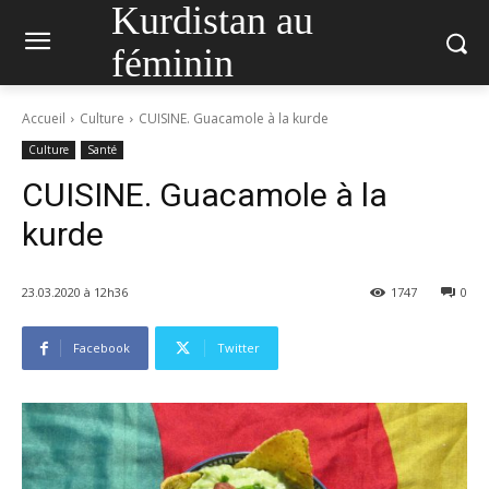
Kurdistan au
féminin
Accueil
Culture
CUISINE. Guacamole à la kurde
Culture
Santé
CUISINE. Guacamole à la
kurde
23.03.2020 à 12h36
1747
0
Facebook
Twitter