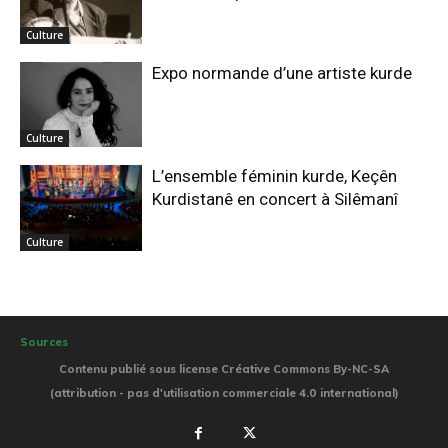
Culture
Expo normande d’une artiste kurde
Culture
L’ensemble féminin kurde, Keçên
Kurdistanê en concert à Silêmanî
Culture
Sources
Contenu publié sous license Créative Commons By-NC-SA
(attribution - pas d'utilisation commerciale 4.0 international)