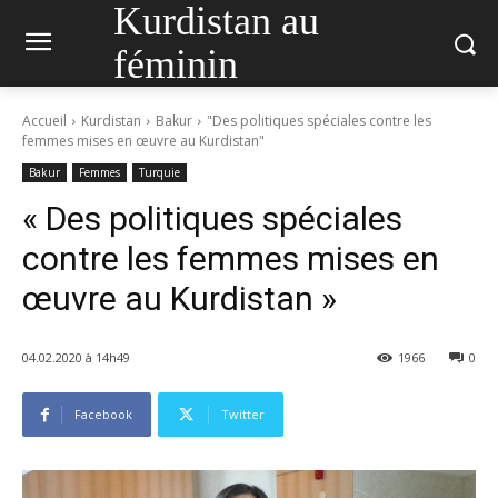
Kurdistan au
féminin
Accueil
Kurdistan
Bakur
"Des politiques spéciales contre les
femmes mises en œuvre au Kurdistan"
Bakur
Femmes
Turquie
« Des politiques spéciales
contre les femmes mises en
œuvre au Kurdistan »
04.02.2020 à 14h49
1966
0
Facebook
Twitter