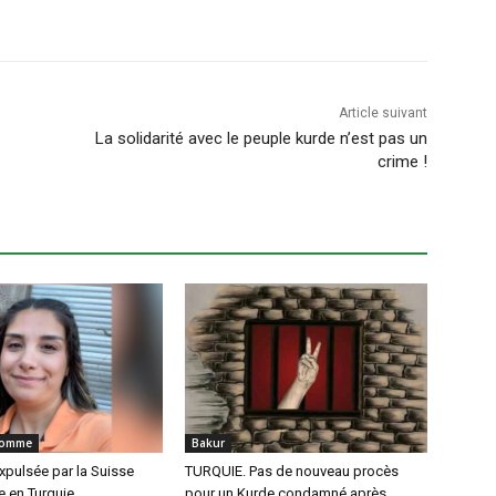
Article suivant
La solidarité avec le peuple kurde n’est pas un
crime !
'Homme
Bakur
xpulsée par la Suisse
TURQUIE. Pas de nouveau procès
 en Turquie
pour un Kurde condamné après