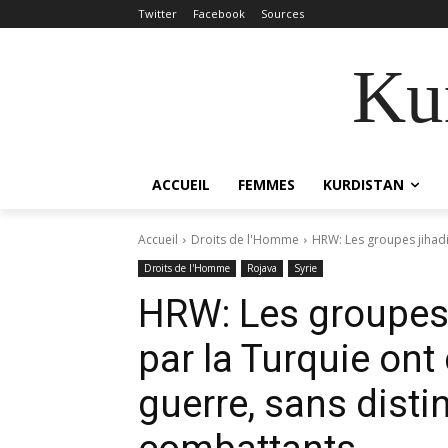
Twitter
Facebook
Sources
Kur
ACCUEIL
FEMMES
KURDISTAN
Accueil
Droits de l'Homme
HRW: Les groupes jihadi
Droits de l'Homme
Rojava
Syrie
HRW: Les groupes 
par la Turquie on
guerre, sans distin