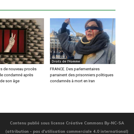
Droits de l'Homme
s de nouveau procès
FRANCE. Des parlementaires
rde condamné après
parrainent des prisonniers politiques
n de son âge
condamnés à mort en Iran
Contenu publié sous license Créative Commons By-NC-SA
(attribution - pas d'utilisation commerciale 4.0 international)