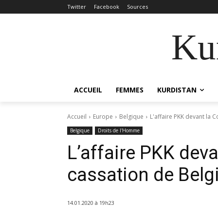
Twitter
Facebook
Sources
Kur
ACCUEIL
FEMMES
KURDISTAN
Accueil
Europe
Belgique
L'affaire PKK devant la 
Belgique
Droits de l'Homme
L’affaire PKK deva
cassation de Belg
14.01.2020 à 19h23