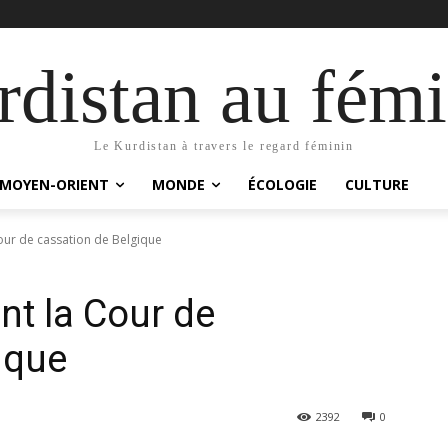
distan au fémi
Le Kurdistan à travers le regard féminin
MOYEN-ORIENT
MONDE
ÉCOLOGIE
CULTURE
Cour de cassation de Belgique
nt la Cour de
ique
2392
0