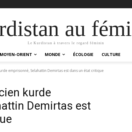
distan au fémi
Le Kurdistan à travers le regard féminin
MOYEN-ORIENT
MONDE
ÉCOLOGIE
CULTURE
kurde emprisonné, Selahattin Demirtas est dans un état critique
icien kurde
attin Demirtas est
que