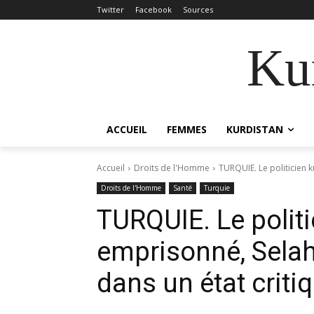
Twitter
Facebook
Sources
Kur
ACCUEIL
FEMMES
KURDISTAN
Accueil
Droits de l'Homme
TURQUIE. Le politicien 
Droits de l'Homme
Santé
Turquie
TURQUIE. Le polit
emprisonné, Selah
dans un état criti