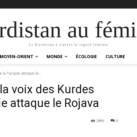
distan au fémi
Le Kurdistan à travers le regard féminin
MOYEN-ORIENT
MONDE
ÉCOLOGIE
CULTURE
 la Turquie attaque le...
la voix des Kurdes
ie attaque le Rojava
2995
0