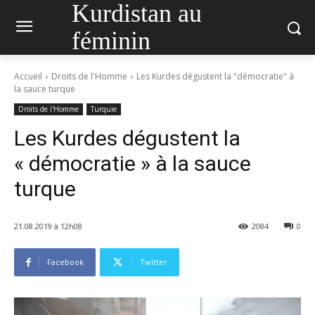
Kurdistan au
féminin
Accueil
Droits de l'Homme
Les Kurdes dégustent la "démocratie" à
la sauce turque
Droits de l'Homme
Turquie
Les Kurdes dégustent la
« démocratie » à la sauce
turque
21.08.2019 à 12h08
2084
0
Facebook
Twitter