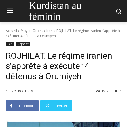
Kurdistan au
féminin
Accueil
Moyen-Orient
Iran
ROJHILAT. Le régime iranien s’apprête à
exécuter 4 détenus à Orumiyeh
Iran
Rojhelat
ROJHILAT. Le régime iranien
s’apprête à exécuter 4
détenus à Orumiyeh
15.07.2019 à 13h39
1537
0
Facebook
Twitter