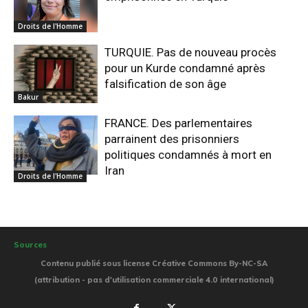
Droits de l'Homme
TURQUIE. Pas de nouveau procès
pour un Kurde condamné après
falsification de son âge
Bakur
FRANCE. Des parlementaires
parrainent des prisonniers
politiques condamnés à mort en
Iran
Droits de l'Homme
Sources
Contenu publié sous license Créative Commons By-NC-SA
(attribution - pas d'utilisation commerciale 4.0 international)