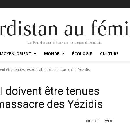
distan au fémi
Le Kurdistan à travers le regard féminin
MOYEN-ORIENT
MONDE
ÉCOLOGIE
CULTURE
vent être tenues responsables du massacre des Yézidis
 doivent être tenues
massacre des Yézidis
3663
0