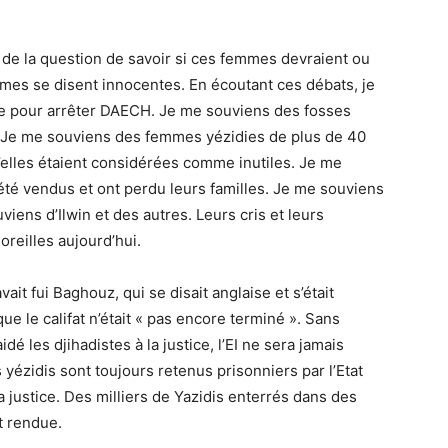
de la question de savoir si ces femmes devraient ou
mmes se disent innocentes. En écoutant ces débats, je
vie pour arrêter DAECH. Je me souviens des fosses
. Je me souviens des femmes yézidies de plus de 40
’elles étaient considérées comme inutiles. Je me
 été vendus et ont perdu leurs familles. Je me souviens
viens d’Ilwin et des autres. Leurs cris et leurs
eilles aujourd’hui.
it fui Baghouz, qui se disait anglaise et s’était
 que le califat n’était « pas encore terminé ». Sans
idé les djihadistes à la justice, l’EI ne sera jamais
ézidis sont toujours retenus prisonniers par l’Etat
la justice. Des milliers de Yazidis enterrés dans des
t rendue.