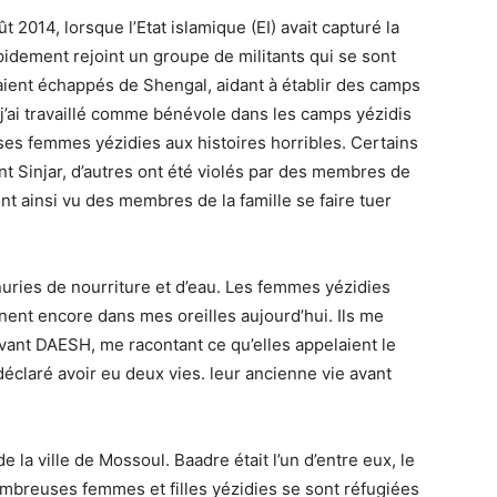
 2014, lorsque l’Etat islamique (EI) avait capturé la
apidement rejoint un groupe de militants qui se sont
taient échappés de Shengal, aidant à établir des camps
 j’ai travaillé comme bénévole dans les camps yézidis
ses femmes yézidies aux histoires horribles. Certains
nt Sinjar, d’autres ont été violés par des membres de
 ont ainsi vu des membres de la famille se faire tuer
pénuries de nourriture et d’eau. Les femmes yézidies
ent encore dans mes oreilles aujourd’hui. Ils me
avant DAESH, me racontant ce qu’elles appelaient le
claré avoir eu deux vies. leur ancienne vie avant
de la ville de Mossoul. Baadre était l’un d’entre eux, le
nombreuses femmes et filles yézidies se sont réfugiées