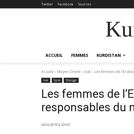
Twitter
Facebook
Sources
Kur
ACCUEIL
FEMMES
KURDISTAN
Accueil
Moyen-Orient
Irak
Les femmes de l'EI doi
Irak
Syrie
Shengal
Les femmes de l’EI
responsables du 
24.03.2019 à 22h57