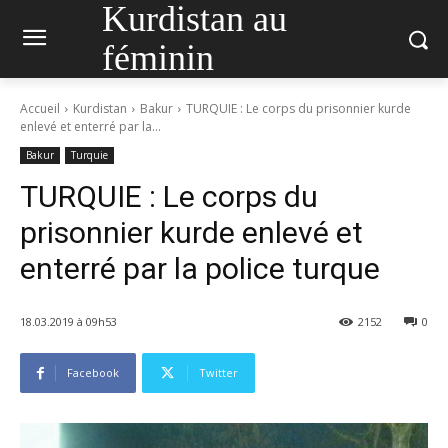
Kurdistan au
féminin
Accueil
Kurdistan
Bakur
TURQUIE : Le corps du prisonnier kurde
enlevé et enterré par la...
Bakur
Turquie
TURQUIE : Le corps du
prisonnier kurde enlevé et
enterré par la police turque
18.03.2019 à 09h53
2152
0
Facebook
Twitter