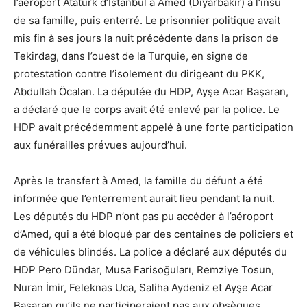
l’aéroport Atatürk d’Istanbul à Amed (Diyarbakir) à l’insu
de sa famille, puis enterré. Le prisonnier politique avait
mis fin à ses jours la nuit précédente dans la prison de
Tekirdag, dans l’ouest de la Turquie, en signe de
protestation contre l’isolement du dirigeant du PKK,
Abdullah Öcalan. La députée du HDP, Ayşe Acar Başaran,
a déclaré que le corps avait été enlevé par la police. Le
HDP avait précédemment appelé à une forte participation
aux funérailles prévues aujourd’hui.
Après le transfert à Amed, la famille du défunt a été
informée que l’enterrement aurait lieu pendant la nuit.
Les députés du HDP n’ont pas pu accéder à l’aéroport
d’Amed, qui a été bloqué par des centaines de policiers et
de véhicules blindés. La police a déclaré aux députés du
HDP Pero Dündar, Musa Farisoğuları, Remziye Tosun,
Nuran İmir, Feleknas Uca, Saliha Aydeniz et Ayşe Acar
Başaran qu’ils ne participeraient pas aux obsèques.