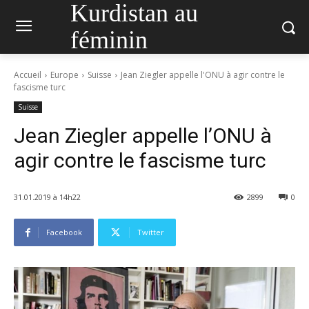
Kurdistan au
féminin
Accueil
Europe
Suisse
Jean Ziegler appelle l'ONU à agir contre le
fascisme turc
Suisse
Jean Ziegler appelle l’ONU à
agir contre le fascisme turc
31.01.2019 à 14h22
2899
0
Facebook
Twitter