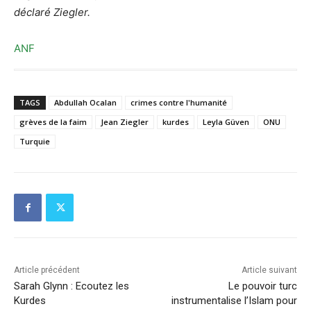
déclaré Ziegler.
ANF
TAGS
Abdullah Ocalan
crimes contre l'humanité
grèves de la faim
Jean Ziegler
kurdes
Leyla Güven
ONU
Turquie
Article précédent
Article suivant
Sarah Glynn : Ecoutez les
Le pouvoir turc
Kurdes
instrumentalise l’Islam pour