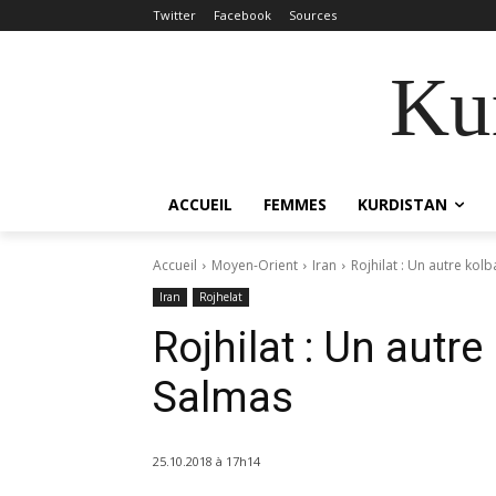
Twitter
Facebook
Sources
Kur
ACCUEIL
FEMMES
KURDISTAN
Accueil
Moyen-Orient
Iran
Rojhilat : Un autre kol
Iran
Rojhelat
Rojhilat : Un autre
Salmas
25.10.2018 à 17h14