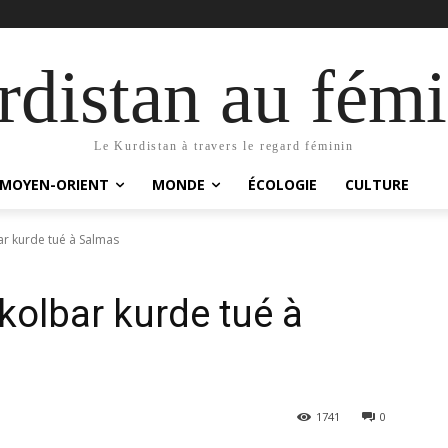
distan au fémi
Le Kurdistan à travers le regard féminin
MOYEN-ORIENT
MONDE
ÉCOLOGIE
CULTURE
bar kurde tué à Salmas
 kolbar kurde tué à
1741
0