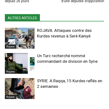
depuis 26 jours
d’une députée d’opposition
AUTRES ARTICLES
ROJAVA. Attaques contre des
Kurdes revenus à Serê Kaniyê
Rojava
Un Turc recherché nommé
commandant de division en Syrie
Rojava
SYRIE. A Raqqa, 15 Kurdes raflés en
2 semaines
Rojava