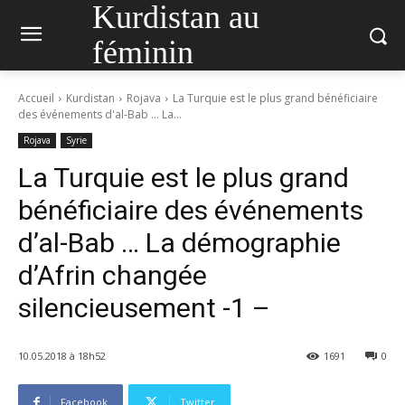
Kurdistan au
féminin
Accueil
Kurdistan
Rojava
La Turquie est le plus grand bénéficiaire
des événements d'al-Bab ... La...
Rojava
Syrie
La Turquie est le plus grand
bénéficiaire des événements
d’al-Bab … La démographie
d’Afrin changée
silencieusement -1 –
10.05.2018 à 18h52
1691
0
Facebook
Twitter