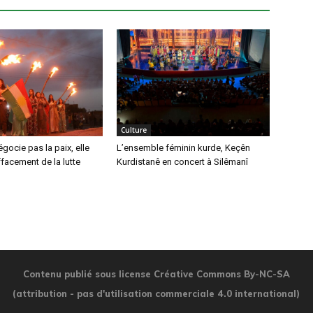
Culture
gocie pas la paix, elle
L’ensemble féminin kurde, Keçên
ffacement de la lutte
Kurdistanê en concert à Silêmanî
Contenu publié sous license Créative Commons By-NC-SA
(attribution - pas d'utilisation commerciale 4.0 international)