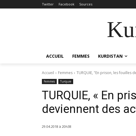
Twitter
Facebook
Sources
Kur
ACCUEIL
FEMMES
KURDISTAN
Accueil
Femmes
TURQUIE, "En prison, les fouilles 
Femmes
Turquie
TURQUIE, « En pris
deviennent des act
29.04.2018 à 20h38