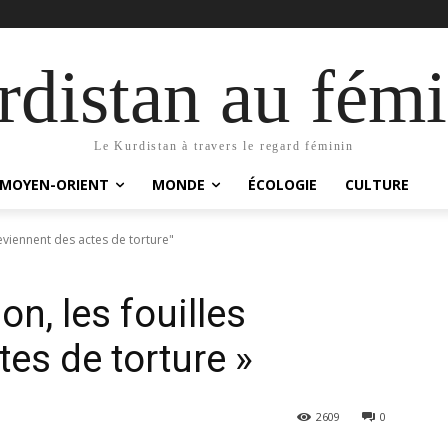
distan au fémi
Le Kurdistan à travers le regard féminin
MOYEN-ORIENT
MONDE
ÉCOLOGIE
CULTURE
deviennent des actes de torture"
on, les fouilles
es de torture »
2609
0