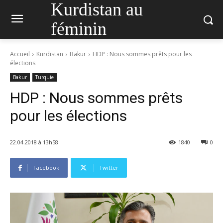
Kurdistan au
féminin
Accueil
Kurdistan
Bakur
HDP : Nous sommes prêts pour les
élections
Bakur
Turquie
HDP : Nous sommes prêts
pour les élections
22.04.2018 à 13h58
1840
0
Facebook
Twitter