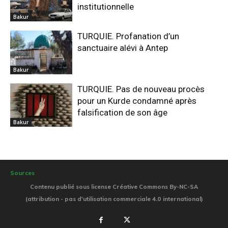
institutionnelle
Bakur
TURQUIE. Profanation d’un
sanctuaire alévi à Antep
Bakur
TURQUIE. Pas de nouveau procès
pour un Kurde condamné après
falsification de son âge
Bakur
Sources
Contenu publié sous license Créative Commons By-NC-SA
(attribution - pas d'utilisation commerciale 4.0 international)