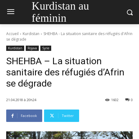
Kurdistan au
féminin
Accueil
Kurdistan
SHEHBA - La situation sanitaire des réfugiés d'Afrin
se dégrade
Kurdistan
Rojava
Syrie
SHEHBA – La situation
sanitaire des réfugiés d’Afrin
se dégrade
21.04.2018 à 20h24
1602
0
Facebook
Twitter