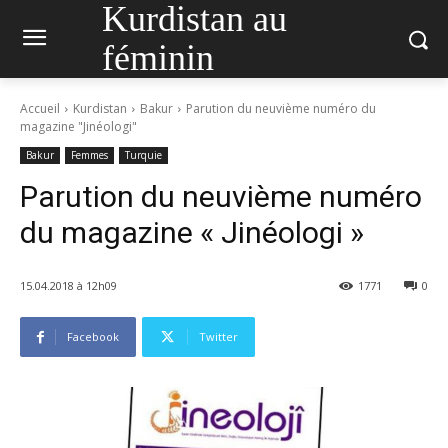
Kurdistan au
féminin
Accueil
Kurdistan
Bakur
Parution du neuvième numéro du
magazine "Jinéologi"
Bakur
Femmes
Turquie
Parution du neuvième numéro
du magazine « Jinéologi »
15.04.2018 à 12h09
1771
0
Facebook
Twitter