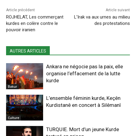
Article précédent
Article suivant
ROJHELAT, Les commerçant
L’Irak va aux urnes au milieu
kurdes en colère contre le
des protestations
pouvoir iranien
AUTRES ARTICLES
Ankara ne négocie pas la paix, elle
organise l’effacement de la lutte
kurde
Bakur
L’ensemble féminin kurde, Keçên
Kurdistanê en concert à Silêmanî
Culture
TURQUIE. Mort d’un jeune Kurde