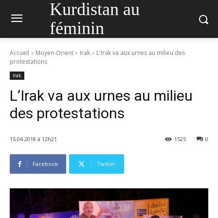
Kurdistan au
féminin
Accueil
Moyen-Orient
Irak
L'Irak va aux urnes au milieu des
protestations
Irak
L’Irak va aux urnes au milieu
des protestations
15.04.2018 à 12h21
1525
0
Facebook
Twitter