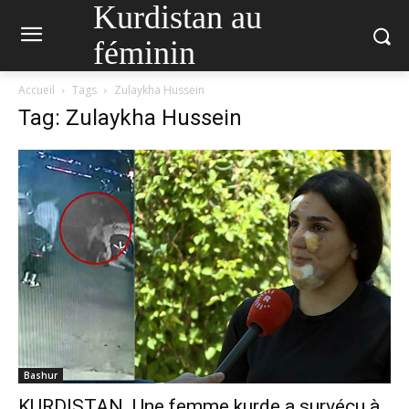
Kurdistan au
féminin
Accueil
Tags
Zulaykha Hussein
Tag: Zulaykha Hussein
Bashur
KURDISTAN. Une femme kurde a survécu à