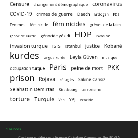
coronavirus
Censure
changement démographique
COVID-19
crimes de guerre
Daech
Erdogan
FDS
féminicides
Femmes
féminicide
grèves de la faim
HDP
génocide yézidi
invasion
génocide Kurde
invasion turque
Kobanê
justice
ISIS
Istanbul
kurdes
Leyla Güven
musique
langue kurde
Paris
PKK
peine de mort
occupation turque
prison
Rojava
Sakine Cansiz
réfugiés
Selahattin Demirtas
terrorisme
Strasbourg
torture
Turquie
YPJ
Van
écocide
Sources
Contenu publié sous license Créative Commons By-NC-SA