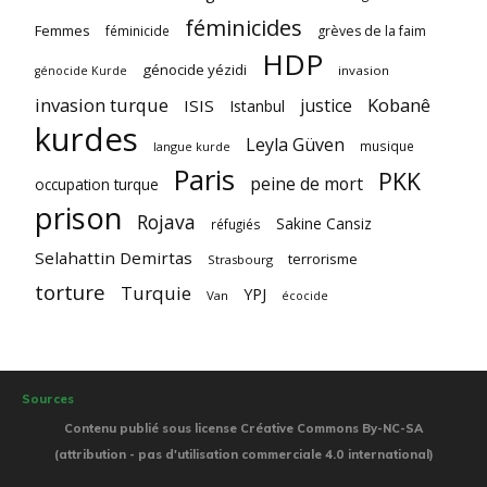
féminicides
Femmes
féminicide
grèves de la faim
HDP
génocide yézidi
invasion
génocide Kurde
invasion turque
Kobanê
justice
ISIS
Istanbul
kurdes
Leyla Güven
musique
langue kurde
Paris
PKK
peine de mort
occupation turque
prison
Rojava
Sakine Cansiz
réfugiés
Selahattin Demirtas
terrorisme
Strasbourg
torture
Turquie
YPJ
Van
écocide
Sources
Contenu publié sous license Créative Commons By-NC-SA
(attribution - pas d'utilisation commerciale 4.0 international)