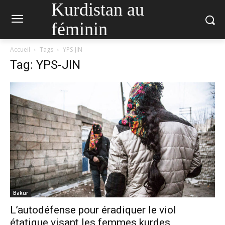
Kurdistan au
féminin
Accueil
Tags
YPS-JIN
Tag: YPS-JIN
Bakur
L’autodéfense pour éradiquer le viol
étatique visant les femmes kurdes