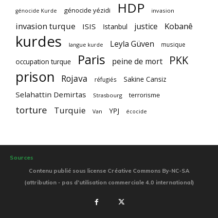
HDP
génocide yézidi
invasion
génocide Kurde
invasion turque
Kobanê
justice
ISIS
Istanbul
kurdes
Leyla Güven
musique
langue kurde
Paris
PKK
peine de mort
occupation turque
prison
Rojava
Sakine Cansiz
réfugiés
Selahattin Demirtas
terrorisme
Strasbourg
torture
Turquie
YPJ
Van
écocide
Sources
Contenu publié sous license Créative Commons By-NC-SA
(attribution - pas d'utilisation commerciale 4.0 international)