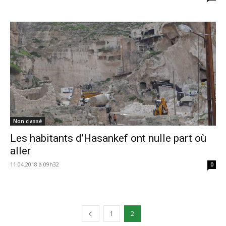
Non classé
Les habitants d’Hasankef ont nulle part où
aller
11.04.2018 à 09h32
0
1
2