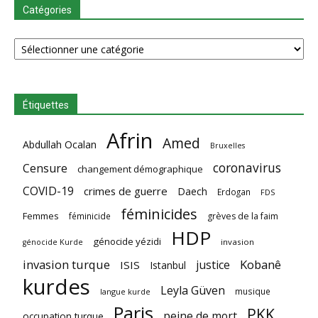
Catégories
Catégories
Étiquettes
Afrin
Amed
Abdullah Ocalan
Bruxelles
coronavirus
Censure
changement démographique
COVID-19
crimes de guerre
Daech
Erdogan
FDS
féminicides
Femmes
féminicide
grèves de la faim
HDP
génocide yézidi
invasion
génocide Kurde
invasion turque
Kobanê
justice
ISIS
Istanbul
kurdes
Leyla Güven
musique
langue kurde
Paris
PKK
peine de mort
occupation turque