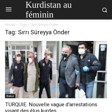
Kurdistan au
féminin
Accueil
Tags
Sırrı Süreyya Önder
Tag: Sırrı Süreyya Önder
Bakur
TURQUIE. Nouvelle vague d’arrestations
visant des élus kurdes