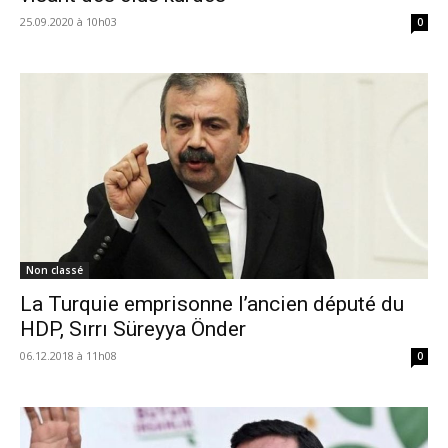
25.09.2020 à 10h03
0
Non classé
La Turquie emprisonne l’ancien député du
HDP, Sırrı Süreyya Önder
06.12.2018 à 11h08
0