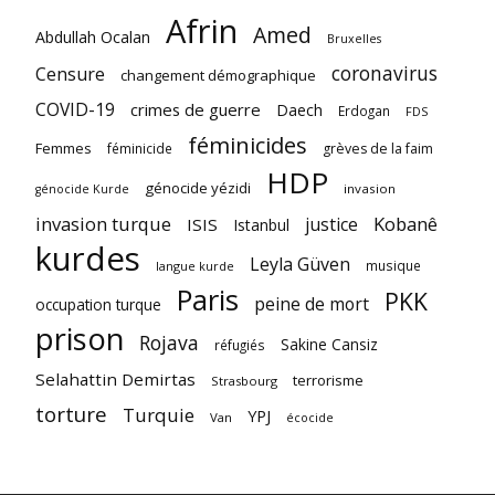
Afrin
Amed
Abdullah Ocalan
Bruxelles
coronavirus
Censure
changement démographique
COVID-19
crimes de guerre
Daech
Erdogan
FDS
féminicides
Femmes
féminicide
grèves de la faim
HDP
génocide yézidi
invasion
génocide Kurde
invasion turque
Kobanê
justice
ISIS
Istanbul
kurdes
Leyla Güven
musique
langue kurde
Paris
PKK
peine de mort
occupation turque
prison
Rojava
Sakine Cansiz
réfugiés
Selahattin Demirtas
terrorisme
Strasbourg
torture
Turquie
YPJ
Van
écocide