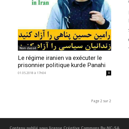
Non classé
Le régime iranien va exécuter le
prisonnier politique kurde Panahi
01.05.2018 à 17h04
0
Page 2 sur 2
Contenu publié sous license Créative Commons By-NC-SA