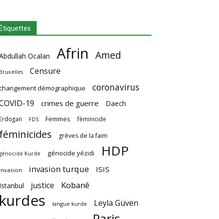
Étiquettes
Afrin
Amed
Abdullah Ocalan
Censure
Bruxelles
coronavirus
changement démographique
COVID-19
crimes de guerre
Daech
Femmes
Erdogan
féminicide
FDS
féminicides
grèves de la faim
HDP
génocide yézidi
génocide Kurde
invasion turque
ISIS
invasion
Kobanê
justice
Istanbul
kurdes
Leyla Güven
langue kurde
Paris