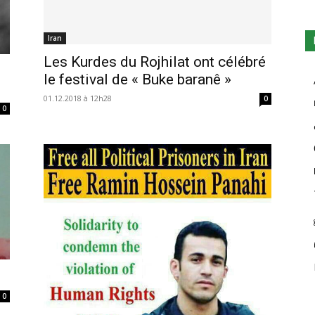
Iran
Les Kurdes du Rojhilat ont célébré
le festival de « Buke baranê »
01.12.2018 à 12h28
0
0
0