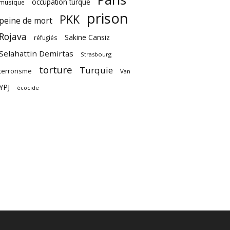
occupation turque
musique
prison
PKK
peine de mort
Rojava
Sakine Cansiz
réfugiés
Selahattin Demirtas
Strasbourg
torture
Turquie
terrorisme
Van
YPJ
écocide