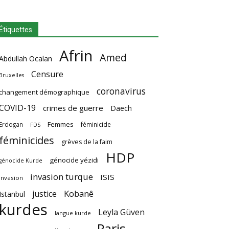
Étiquettes
Afrin
Amed
Abdullah Ocalan
Censure
Bruxelles
coronavirus
changement démographique
COVID-19
crimes de guerre
Daech
Femmes
Erdogan
féminicide
FDS
féminicides
grèves de la faim
HDP
génocide yézidi
génocide Kurde
invasion turque
ISIS
invasion
Kobanê
justice
Istanbul
kurdes
Leyla Güven
langue kurde
Paris