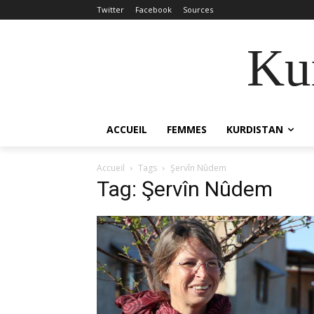
Twitter
Facebook
Sources
Kur
ACCUEIL
FEMMES
KURDISTAN
Accueil
Tags
Şervîn Nûdem
Tag: Şervîn Nûdem