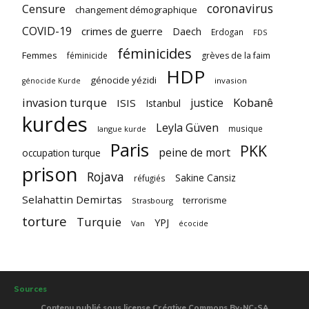
coronavirus
Censure
changement démographique
COVID-19
crimes de guerre
Daech
Erdogan
FDS
féminicides
Femmes
féminicide
grèves de la faim
HDP
génocide yézidi
invasion
génocide Kurde
invasion turque
Kobanê
justice
ISIS
Istanbul
kurdes
Leyla Güven
musique
langue kurde
Paris
PKK
peine de mort
occupation turque
prison
Rojava
Sakine Cansiz
réfugiés
Selahattin Demirtas
terrorisme
Strasbourg
torture
Turquie
YPJ
Van
écocide
Sources
Contenu publié sous license Créative Commons By-NC-SA