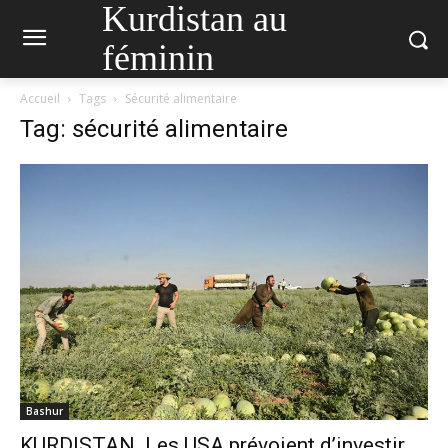
Kurdistan au
féminin
Accueil
Tags
Sécurité alimentaire
Tag: sécurité alimentaire
Bashur
KURDISTAN. Les USA prévoient d’investir