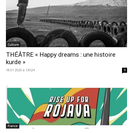
Culture
THÉÂTRE « Happy dreams : une histoire
kurde »
18.01.2020 à 13h24
0
France