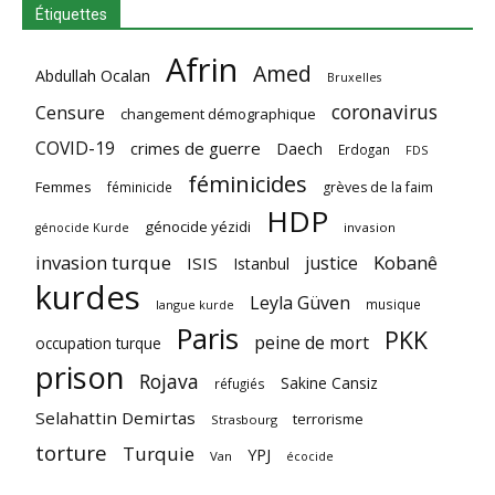
Étiquettes
Afrin
Amed
Abdullah Ocalan
Bruxelles
coronavirus
Censure
changement démographique
COVID-19
crimes de guerre
Daech
Erdogan
FDS
féminicides
Femmes
féminicide
grèves de la faim
HDP
génocide yézidi
invasion
génocide Kurde
invasion turque
Kobanê
justice
ISIS
Istanbul
kurdes
Leyla Güven
musique
langue kurde
Paris
PKK
peine de mort
occupation turque
prison
Rojava
Sakine Cansiz
réfugiés
Selahattin Demirtas
terrorisme
Strasbourg
torture
Turquie
YPJ
Van
écocide