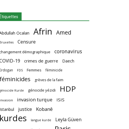
Étiquettes
Afrin
Amed
Abdullah Ocalan
Censure
Bruxelles
coronavirus
changement démographique
COVID-19
crimes de guerre
Daech
Femmes
Erdogan
féminicide
FDS
féminicides
grèves de la faim
HDP
génocide yézidi
génocide Kurde
invasion turque
ISIS
invasion
Kobanê
justice
Istanbul
kurdes
Leyla Güven
langue kurde
Paris