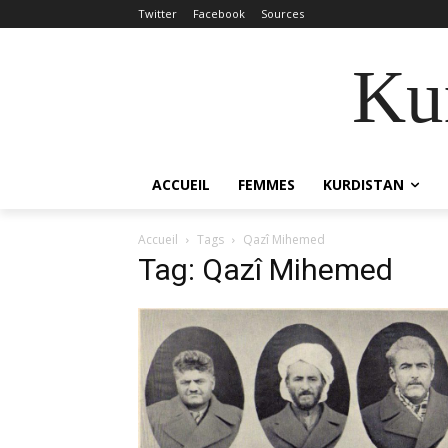
Twitter
Facebook
Sources
Kur
ACCUEIL
FEMMES
KURDISTAN
Accueil
Tags
Qazî Mihemed
Tag: Qazî Mihemed