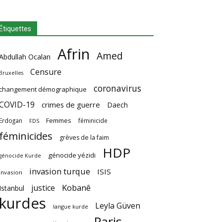
Étiquettes
Afrin
Amed
Abdullah Ocalan
Censure
Bruxelles
coronavirus
changement démographique
COVID-19
crimes de guerre
Daech
Femmes
Erdogan
féminicide
FDS
féminicides
grèves de la faim
HDP
génocide yézidi
génocide Kurde
invasion turque
ISIS
invasion
Kobanê
justice
Istanbul
kurdes
Leyla Güven
langue kurde
Paris