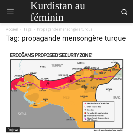
Kurdistan au
féminin
Accueil
Tags
Propagande mensongère turque
Tag: propagande mensongère turque
Rojava