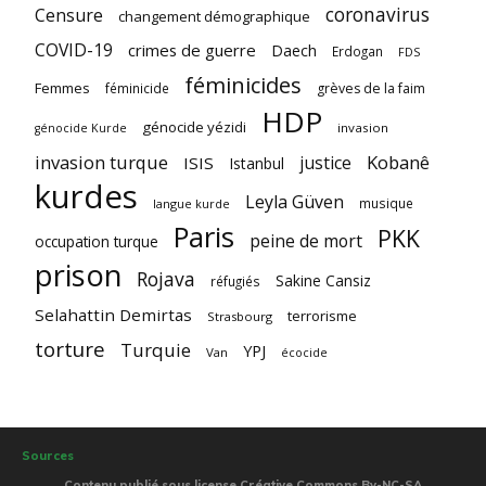
coronavirus
Censure
changement démographique
COVID-19
crimes de guerre
Daech
Erdogan
FDS
féminicides
Femmes
féminicide
grèves de la faim
HDP
génocide yézidi
invasion
génocide Kurde
invasion turque
Kobanê
justice
ISIS
Istanbul
kurdes
Leyla Güven
musique
langue kurde
Paris
PKK
peine de mort
occupation turque
prison
Rojava
Sakine Cansiz
réfugiés
Selahattin Demirtas
terrorisme
Strasbourg
torture
Turquie
YPJ
Van
écocide
Sources
Contenu publié sous license Créative Commons By-NC-SA