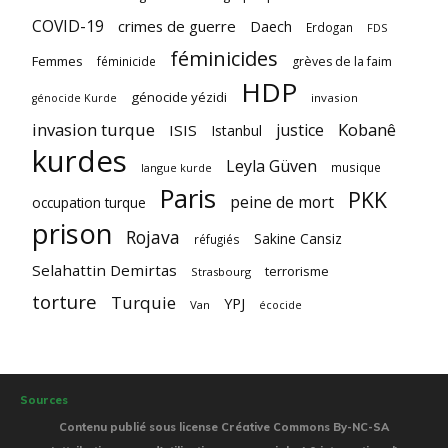
COVID-19
crimes de guerre
Daech
Erdogan
FDS
féminicides
Femmes
féminicide
grèves de la faim
HDP
génocide yézidi
invasion
génocide Kurde
invasion turque
Kobanê
justice
ISIS
Istanbul
kurdes
Leyla Güven
musique
langue kurde
Paris
PKK
peine de mort
occupation turque
prison
Rojava
Sakine Cansiz
réfugiés
Selahattin Demirtas
terrorisme
Strasbourg
torture
Turquie
YPJ
Van
écocide
Sources
Contenu publié sous license Créative Commons By-NC-SA