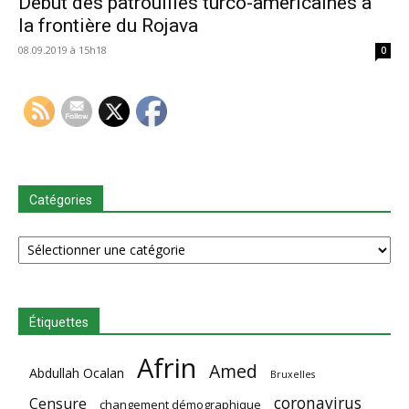
Début des patrouilles turco-américaines à
la frontière du Rojava
08.09.2019 à 15h18
0
Catégories
Catégories
Étiquettes
Afrin
Amed
Abdullah Ocalan
Bruxelles
coronavirus
Censure
changement démographique