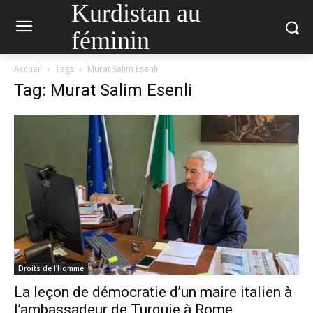
Kurdistan au
féminin
Accueil
Tags
Murat Salim Esenli
Tag: Murat Salim Esenli
Droits de l'Homme
La leçon de démocratie d’un maire italien à
l’ambassadeur de Turquie à Rome