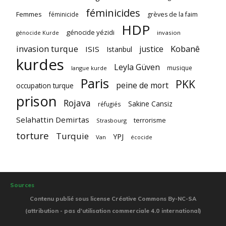
féminicides
Femmes
féminicide
grèves de la faim
HDP
génocide yézidi
invasion
génocide Kurde
invasion turque
Kobanê
justice
ISIS
Istanbul
kurdes
Leyla Güven
musique
langue kurde
Paris
PKK
peine de mort
occupation turque
prison
Rojava
Sakine Cansiz
réfugiés
Selahattin Demirtas
terrorisme
Strasbourg
torture
Turquie
YPJ
Van
écocide
Sources
Contenu publié sous license Créative Commons By-NC-SA
(attribution - pas d'utilisation commerciale 4.0 international)