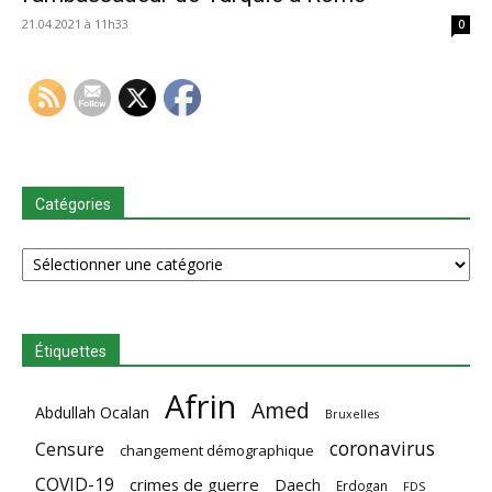
21.04.2021 à 11h33
0
Catégories
Catégories
Étiquettes
Afrin
Amed
Abdullah Ocalan
Bruxelles
coronavirus
Censure
changement démographique
COVID-19
crimes de guerre
Daech
Erdogan
FDS