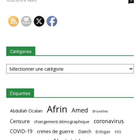
13.02.2019 à 16h03
0
Catégories
Catégories
Étiquettes
Afrin
Amed
Abdullah Ocalan
Bruxelles
coronavirus
Censure
changement démographique
COVID-19
crimes de guerre
Daech
Erdogan
FDS