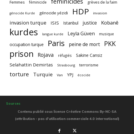
féminicides
Femmes
féminicide
grèves de la faim
HDP
génocide yézidi
invasion
génocide Kurde
invasion turque
Kobanê
justice
ISIS
Istanbul
kurdes
Leyla Güven
musique
langue kurde
Paris
PKK
peine de mort
occupation turque
prison
Rojava
Sakine Cansiz
réfugiés
Selahattin Demirtas
terrorisme
Strasbourg
torture
Turquie
YPJ
Van
écocide
Sources
Contenu publié sous license Créative Commons By-NC-SA
(attribution - pas d'utilisation commerciale 4.0 international)